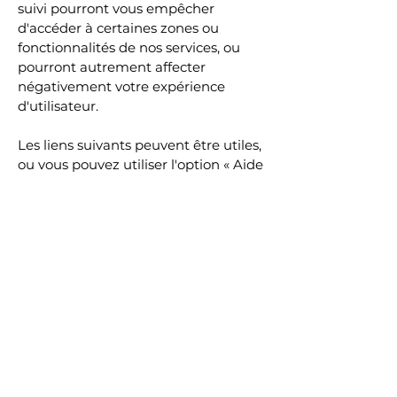
suivi pourront vous empêcher
d'accéder à certaines zones ou
fonctionnalités de nos services, ou
pourront autrement affecter
négativement votre expérience
d'utilisateur.
Les liens suivants peuvent être utiles,
ou vous pouvez utiliser l'option « Aide
» de votre navigateur.
Paramètres des cookies dans Firefox
Paramètres des cookies dans
Internet Explorer
Paramètres des cookies dans Google
Chrome
Paramètres des cookies dans Safari
(OS X)
Paramètres des cookies dans Safari
(iOS)